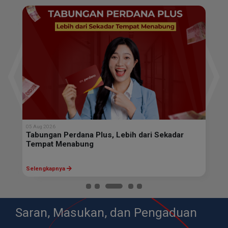
05 Aug 2026
04 
h?
Tabungan Perdana Plus, Lebih dari Sekadar
Ke
Tempat Menabung
Se
Selengkapnya
Se
Saran, Masukan, dan Pengaduan