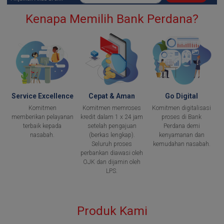
Kenapa Memilih Bank Perdana?
Service Excellence
Cepat & Aman
Go Digital
Komitmen
Komitmen memroses
Komitmen digitalisasi
memberikan pelayanan
kredit dalam 1 x 24 jam
proses di Bank
terbaik kepada
setelah pengajuan
Perdana demi
nasabah.
(berkas lengkap).
kenyamanan dan
Seluruh proses
kemudahan nasabah.
perbankan diawasi oleh
OJK dan dijamin oleh
LPS.
Produk Kami