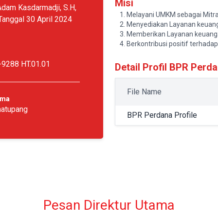
Misi
Adam Kasdarmadji, S.H,
Melayani UMKM sebagai Mitra
 Tanggal 30 April 2024
Menyediakan Layanan keuan
Memberikan Layanan keuanga
Berkontribusi positif terha
-9288 HT.01.01
Detail Profil BPR Perd
File Name
ama
matupang
BPR Perdana Profile
Pesan Direktur Utama