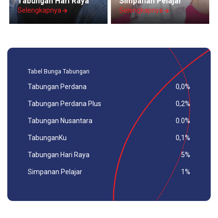
Tabungan Hari Raya
Simpanan Pelajar
Selengkapnya
Selengkapnya
Tabel Bunga Tabungan
Tabungan Perdana
0,0%
Tabungan Perdana Plus
0,2%
Tabungan Nusantara
0.0%
TabunganKu
0,1%
Tabungan Hari Raya
5%
Simpanan Pelajar
1%