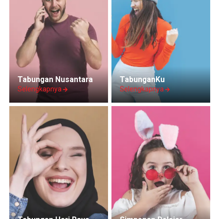
Tabungan Nusantara
TabunganKu
Selengkapnya
Selengkapnya