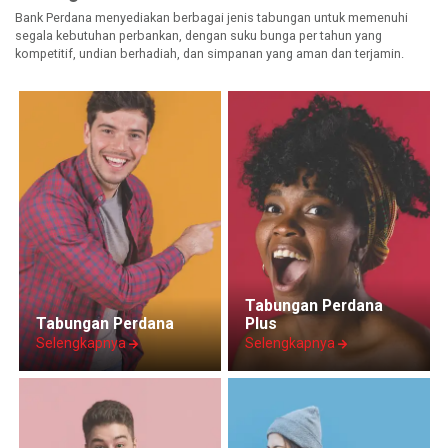
Bank Perdana menyediakan berbagai jenis tabungan untuk memenuhi
segala kebutuhan perbankan, dengan suku bunga per tahun yang
kompetitif, undian berhadiah, dan simpanan yang aman dan terjamin.
Tabungan Perdana
Tabungan Perdana
Plus
Selengkapnya
Selengkapnya